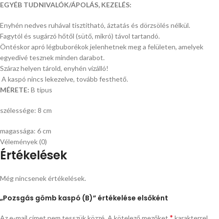
EGYÉB TUDNIVALÓK/ÁPOLÁS, KEZELÉS:
Enyhén nedves ruhával tisztítható, áztatás és dörzsölés nélkül.
Fagytól és sugárzó hőtől (sütő, mikró) távol tartandó.
Öntéskor apró légbuborékok jelenhetnek meg a felületen, amelyek
egyedivé tesznek minden darabot.
Száraz helyen tárold, enyhén vízálló!
A kaspó nincs lekezelve, tovább festhető.
MÉRETE:
B típus
szélessége: 8 cm
magassága: 6 cm
Vélemények (0)
Értékelések
Még nincsenek értékelések.
„Pozsgás gömb kaspó (B)” értékelése elsőként
*
Az e-mail címet nem tesszük közzé.
A kötelező mezőket
karakterrel