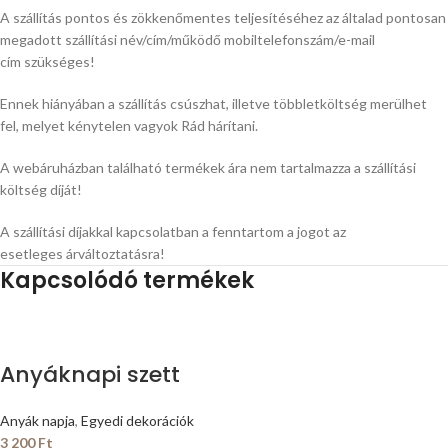
A szállítás pontos és zökkenőmentes teljesítéséhez az általad
pontosan
megadott szállítási név/cím/működő mobiltelefonszám/e-mail
cím szükséges!
Ennek hiányában a szállítás csúszhat, illetve többletköltség merülhet
fel, melyet kénytelen vagyok Rád hárítani.
A webáruházban található termékek ára nem tartalmazza a szállítási
költség díját!
A szállítási díjakkal kapcsolatban a fenntartom a jogot az
esetleges árváltoztatásra!
Kapcsolódó termékek
Anyáknapi szett
Anyák napja
,
Egyedi dekorációk
3 200
Ft