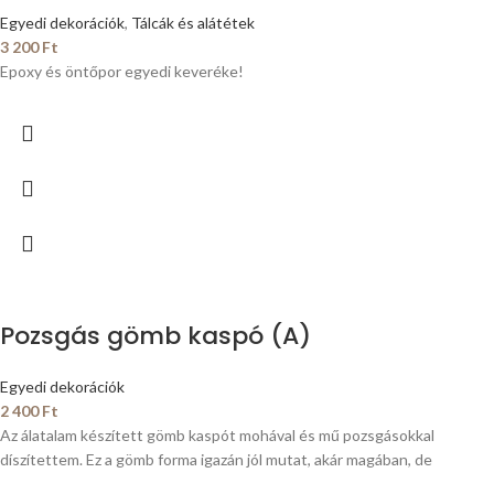
Egyedi dekorációk
,
Tálcák és alátétek
3 200
Ft
Epoxy és öntőpor egyedi keveréke!
Pozsgás gömb kaspó (A)
Egyedi dekorációk
2 400
Ft
Az álatalam készített gömb kaspót mohával és mű pozsgásokkal
díszítettem. Ez a gömb forma igazán jól mutat, akár magában, de