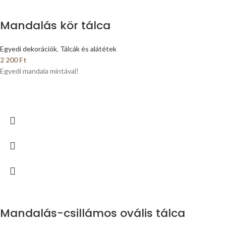
Mandalás kör tálca
Egyedi dekorációk
,
Tálcák és alátétek
2 200
Ft
Egyedi mandala mintával!
Mandalás-csillámos ovális tálca