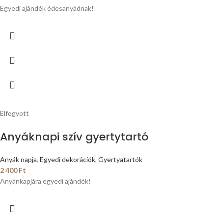
Egyedi ajándék édesanyádnak!
Elfogyott
Anyáknapi szív gyertytartó
Anyák napja
,
Egyedi dekorációk
,
Gyertyatartók
2 400
Ft
Anyánkapjára egyedi ajándék!