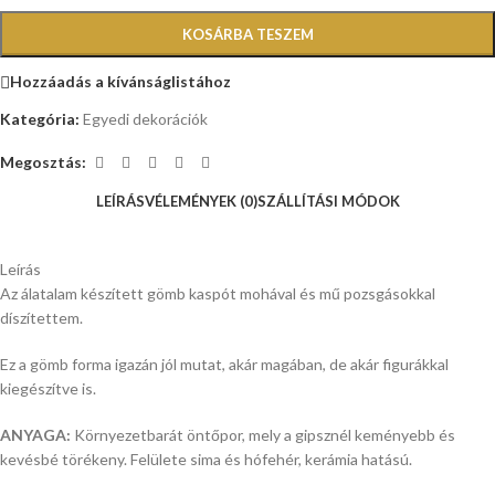
KOSÁRBA TESZEM
Hozzáadás a kívánságlistához
Kategória:
Egyedi dekorációk
Megosztás:
LEÍRÁS
VÉLEMÉNYEK (0)
SZÁLLÍTÁSI MÓDOK
Leírás
Az álatalam készített gömb kaspót mohával és mű pozsgásokkal
díszítettem.
Ez a gömb forma igazán jól mutat, akár magában, de akár figurákkal
kiegészítve is.
ANYAGA:
Környezetbarát öntőpor, mely a gipsznél keményebb és
kevésbé törékeny. Felülete sima és hófehér, kerámia hatású.