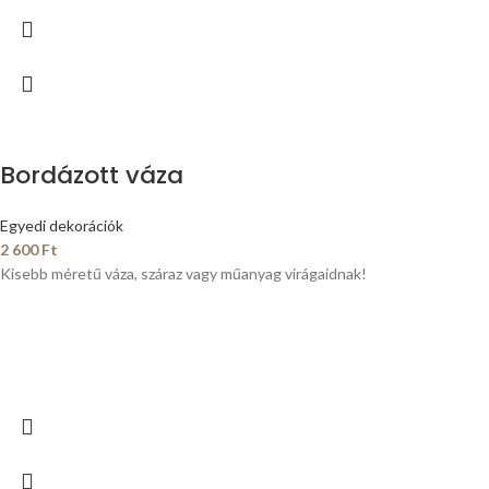
Bordázott váza
Egyedi dekorációk
2 600
Ft
Kisebb méretű váza, száraz vagy műanyag virágaidnak!