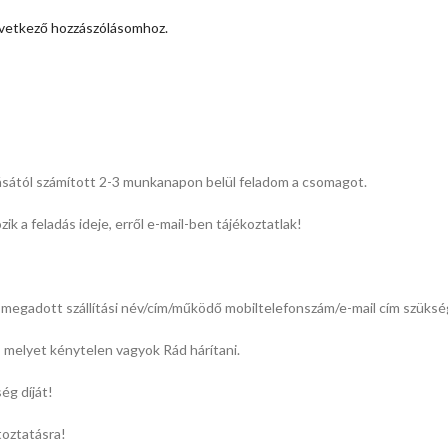
vetkező hozzászólásomhoz.
ásától számított 2-3 munkanapon belül feladom a csomagot.
k a feladás ideje, erről e-mail-ben tájékoztatlak!
megadott szállítási név/cím/működő mobiltelefonszám/e-mail cím szüksé
l, melyet kénytelen vagyok Rád hárítani.
ég díját!
toztatásra!