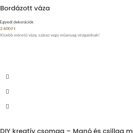
Bordázott váza
Egyedi dekorációk
2 600
Ft
Kisebb méretű váza, száraz vagy műanyag virágaidnak!
DIY kreatív csomag – Manó és csillag 