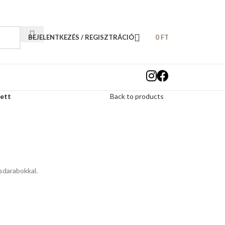
BEJELENTKEZÉS / REGISZTRÁCIÓ
0
FT
zett
Back to products
csdarabokkal.