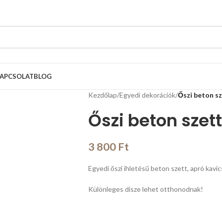
APCSOLAT
BLOG
Kezdőlap
/
Egyedi dekorációk
/
Őszi beton s
Őszi beton szett
3 800
Ft
Egyedi őszi ihletésű beton szett, apró kavi
Különleges dísze lehet otthonodnak!