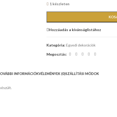
1 készleten
KOS
Hozzáadás a kívánságlistához
Kategória:
Egyedi dekorációk
Megosztás:
OVÁBBI INFORMÁCIÓK
VÉLEMÉNYEK (0)
SZÁLLÍTÁSI MÓDOK
készült.