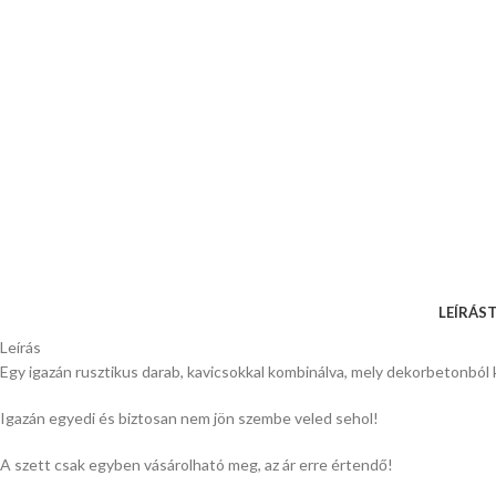
LEÍRÁS
T
Leírás
Egy igazán rusztikus darab, kavicsokkal kombinálva, mely dekorbetonból 
Igazán egyedi és biztosan nem jön szembe veled sehol!
A szett csak egyben vásárolható meg, az ár erre értendő!