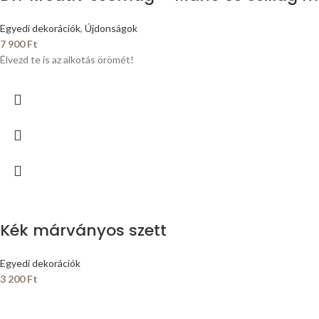
Egyedi dekorációk
,
Újdonságok
7 900
Ft
Élvezd te is az alkotás örömét!
Kék márványos szett
Egyedi dekorációk
3 200
Ft