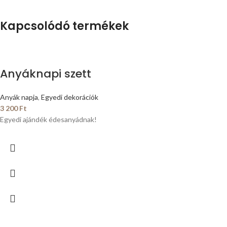
Kapcsolódó termékek
Anyáknapi szett
Anyák napja
,
Egyedi dekorációk
3 200
Ft
Egyedi ajándék édesanyádnak!