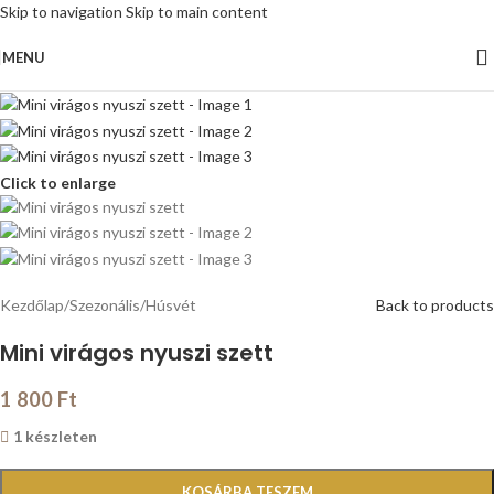
Skip to navigation
Skip to main content
MENU
Click to enlarge
Kezdőlap
/
Szezonális
/
Húsvét
Back to products
Mini virágos nyuszi szett
1 800
Ft
1 készleten
KOSÁRBA TESZEM