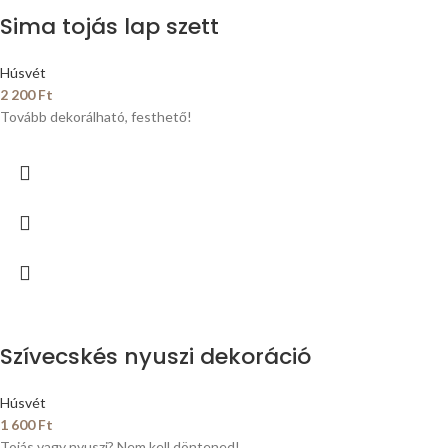
Sima tojás lap szett
Húsvét
2 200
Ft
Tovább dekorálható, festhető!
Szívecskés nyuszi dekoráció
Húsvét
1 600
Ft
Tojás vagy nyuszi? Nem kell döntened!