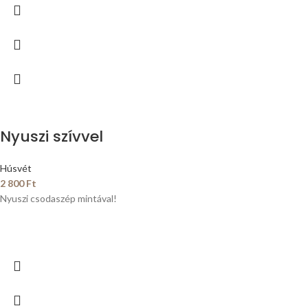
Nyuszi szívvel
Húsvét
2 800
Ft
Nyuszi csodaszép mintával!