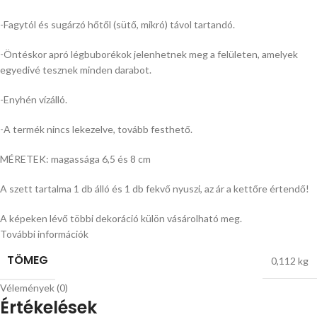
-Fagytól és sugárzó hőtől (sütő, mikró) távol tartandó.
-Öntéskor apró légbuborékok jelenhetnek meg a felületen, amelyek
egyedivé tesznek minden darabot.
-Enyhén vízálló.
-A termék nincs lekezelve, tovább festhető.
MÉRETEK: magassága 6,5 és 8 cm
A szett tartalma 1 db álló és 1 db fekvő nyuszi, az ár a kettőre értendő!
A képeken lévő többi dekoráció külön vásárolható meg.
További információk
TÖMEG
0,112 kg
Vélemények (0)
Értékelések