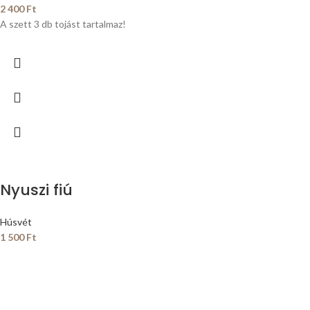
2 400
Ft
A szett 3 db tojást tartalmaz!
Nyuszi fiú
Húsvét
1 500
Ft