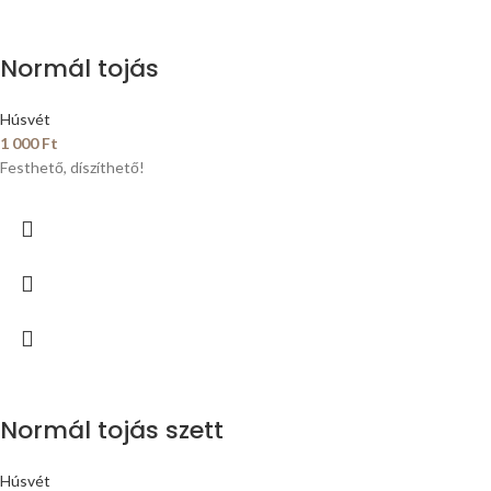
Normál tojás
Húsvét
1 000
Ft
Festhető, díszíthető!
Normál tojás szett
Húsvét