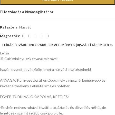
Hozzáadás a kívánságlistához
Kategória:
Húsvét
Megosztás:
LEÍRÁS
TOVÁBBI INFORMÁCIÓK
VÉLEMÉNYEK (0)
SZÁLLÍTÁSI MÓDOK
Leírás
🐰
Cuki mini nyuszik tavaszi mintával!
Igazán egyedi kiegészítője lehet a húsvéti díszítésednek!
ANYAGA: Környezetbarát öntőpor, mely a gipsznél keményebb és
kevésbé törékeny. Felülete sima és hófehér.
EGYÉB TUDNIVALÓK/ÁPOLÁS, KEZELÉS:
-Enyhén nedves ruhával tisztítható, áztatás és dörzsölés nélkül, de
lehetőség szerint inkább csak porold le.