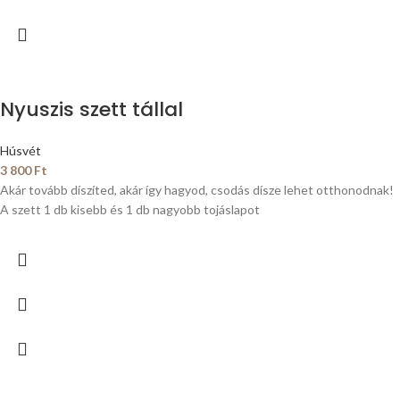
Nyuszis szett tállal
Húsvét
3 800
Ft
Akár tovább díszíted, akár így hagyod, csodás dísze lehet otthonodnak!
A szett 1 db kisebb és 1 db nagyobb tojáslapot