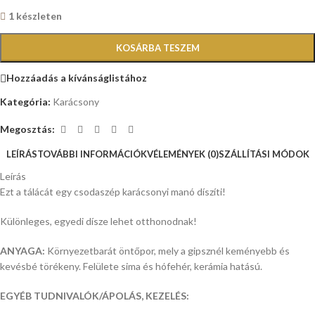
1 készleten
KOSÁRBA TESZEM
Hozzáadás a kívánságlistához
Kategória:
Karácsony
Megosztás:
LEÍRÁS
TOVÁBBI INFORMÁCIÓK
VÉLEMÉNYEK (0)
SZÁLLÍTÁSI MÓDOK
Leírás
Ezt a tálácát egy csodaszép karácsonyi manó díszíti!
Különleges, egyedi dísze lehet otthonodnak!
ANYAGA:
Környezetbarát öntőpor, mely a gipsznél keményebb és
kevésbé törékeny. Felülete sima és hófehér, kerámia hatású.
EGYÉB TUDNIVALÓK/ÁPOLÁS, KEZELÉS: