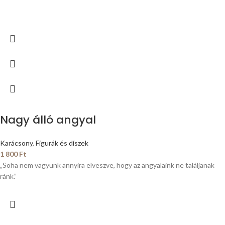
Nagy álló angyal
Karácsony
,
Figurák és díszek
1 800
Ft
„Soha nem vagyunk annyira elveszve, hogy az angyalaink ne találjanak
ránk.”