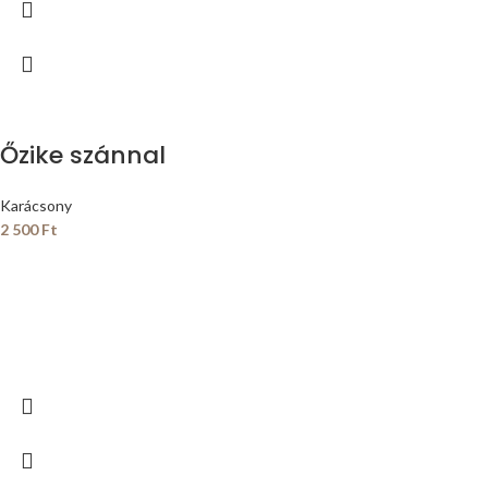
Őzike szánnal
Karácsony
2 500
Ft