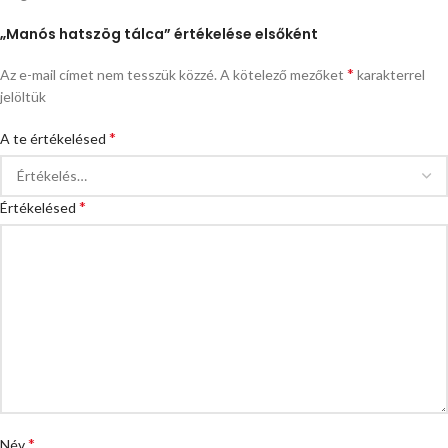
„Manós hatszög tálca” értékelése elsőként
*
Az e-mail címet nem tesszük közzé.
A kötelező mezőket
karakterrel
jelöltük
*
A te értékelésed
*
Értékelésed
*
Név