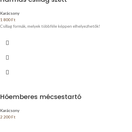
Karácsony
1 800
Ft
Csillag formák, melyek többféle képpen elhelyezhetők!
Hóemberes mécsestartó
Karácsony
2 200
Ft