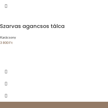
Szarvas agancsos tálca
Karácsony
3 800
Ft