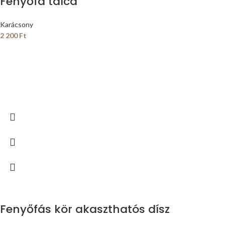
Fenyőfa tálca
Karácsony
2 200
Ft
Fenyőfás kör akaszthatós dísz