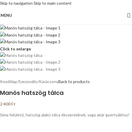
Skip to navigation
Skip to main content
MENU
Click to enlarge
Kezdőlap
/
Szezonális
/
Karácsony
Back to products
Manós hatszög tálca
2 400
Ft
Sima felületű, hatszög alakú tálca ékszereidnek, vagy akár gyertyákhoz!