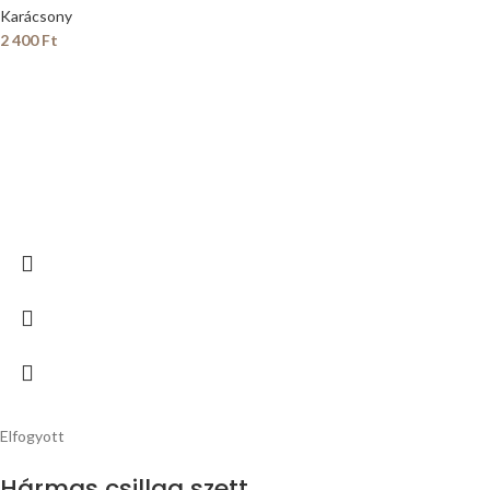
Karácsony
2 400
Ft
Elfogyott
Hármas csillag szett