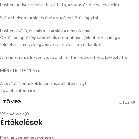
Enyhén nedves ruhával tisztítható, áztatás és dörzsölés nélkül.
Száraz helyen tárold és óvd a sugárzó hőtől, fagytól.
Enyhén vízálló, élelmiszer tárolásra nem alkalmas.
Öntéskor apró légbuborékok, deformitások jelenhetnek meg a
felületen, amelyek egyedivé tesznek minden darabot.
A termék nincs lekezelve, tovább festhető, díszíthető, lakkozható.
MÉRETE:
10x11,5 cm
A további termékek külön vásárolhatók meg!
További információk
TÖMEG
0,112 kg
Vélemények (0)
Értékelések
Még nincsenek értékelések.