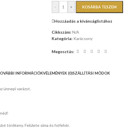
-
+
KOSÁRBA TESZEM
Hozzáadás a kívánságlistához
Cikkszám:
N/A
Kategória:
Karácsony
Megosztás:
OVÁBBI INFORMÁCIÓK
VÉLEMÉNYEK (0)
SZÁLLÍTÁSI MÓDOK
z ünnepi varázst.
tnéd!
bé törékeny. Felülete sima és hófehér.