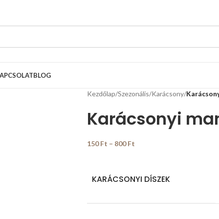
APCSOLAT
BLOG
Kezdőlap
/
Szezonális
/
Karácsony
/
Karácsony
Karácsonyi man
150
Ft
–
800
Ft
KARÁCSONYI DÍSZEK