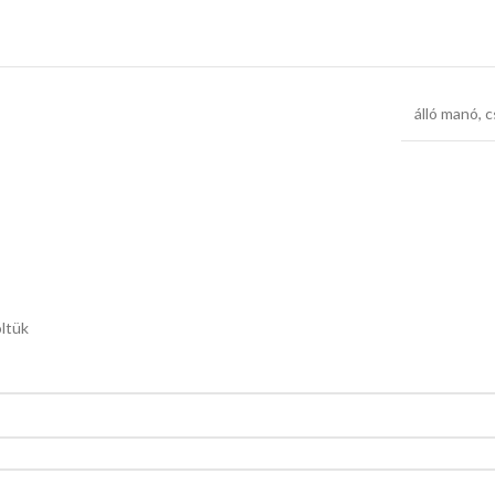
álló manó
,
c
öltük