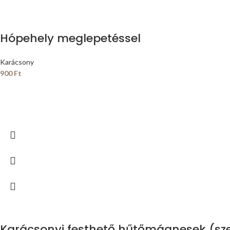
Hópehely meglepetéssel
Karácsony
900
Ft
Karácsonyi festhető hűtőmágnesek (sze