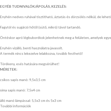
EGYÉB TUDNIVALÓK/ÁPOLÁS, KEZELÉS:
Enyhén nedves ruhával tisztítható, áztatás és dörzsölés nélkül, de lehető
Fagytól és sugárzó hőtől (sütő, mikró) távol tartandó.
Öntéskor apró légbuborékok jelenhetnek meg a felületen, amelyek egy
Enyhén vízálló, benti használatra javasolt.
A termék nincs lekezelve lelakkozva, tovább festhető!
Törékeny, esés hatására megsérülhet!
MÉRETEK:
csíkos sapis manó: 9,5x3,5 cm
sima sapis manó: 7,5x4 cm
álló manó lámpással: 5,5x3 cm és 5x3 cm
További információk