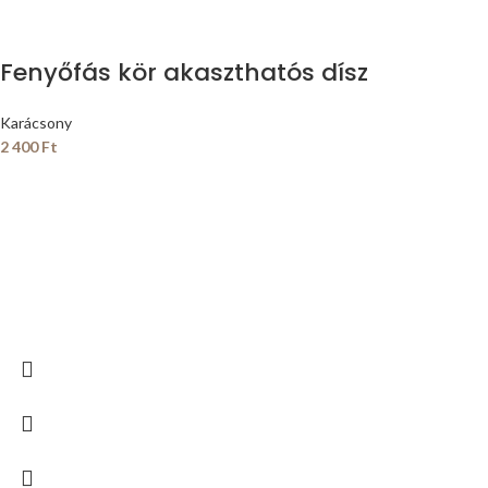
Fenyőfás kör akaszthatós dísz
Karácsony
2 400
Ft