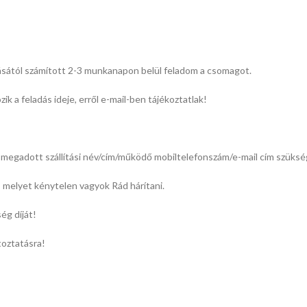
ásától számított 2-3 munkanapon belül feladom a csomagot.
k a feladás ideje, erről e-mail-ben tájékoztatlak!
megadott szállítási név/cím/működő mobiltelefonszám/e-mail cím szüksé
l, melyet kénytelen vagyok Rád hárítani.
ég díját!
toztatásra!