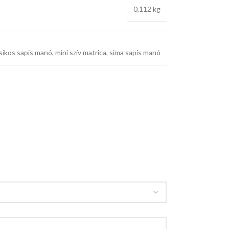
0,112 kg
síkos sapis manó
,
mini szív matrica
,
sima sapis manó