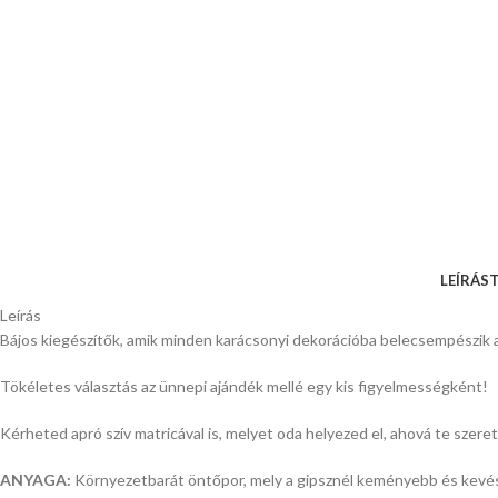
LEÍRÁS
T
Leírás
Bájos kiegészítők, amik minden karácsonyi dekorációba belecsempészik a
Tökéletes választás az ünnepi ajándék mellé egy kis figyelmességként!
Kérheted apró szív matricával is, melyet oda helyezed el, ahová te szere
ANYAGA:
Környezetbarát öntőpor, mely a gipsznél keményebb és kevés