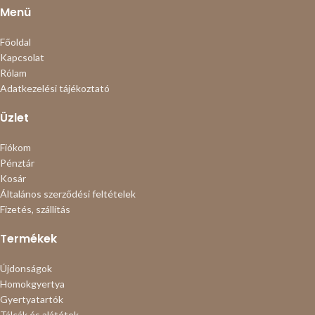
Menü
Főoldal
Kapcsolat
Rólam
Adatkezelési tájékoztató
Üzlet
Fiókom
Pénztár
Kosár
Általános szerződési feltételek
Fizetés, szállítás
Termékek
Újdonságok
Homokgyertya
Gyertyatartók
Tálcák és alátétek