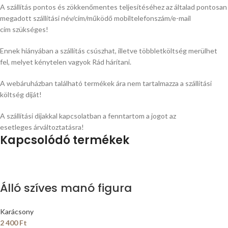
A szállítás pontos és zökkenőmentes teljesítéséhez az általad
pontosan
megadott szállítási név/cím/működő mobiltelefonszám/e-mail
cím szükséges!
Ennek hiányában a szállítás csúszhat, illetve többletköltség merülhet
fel, melyet kénytelen vagyok Rád hárítani.
A webáruházban található termékek ára nem tartalmazza a szállítási
költség díját!
A szállítási díjakkal kapcsolatban a fenntartom a jogot az
esetleges árváltoztatásra!
Kapcsolódó termékek
Álló szíves manó figura
Karácsony
2 400
Ft