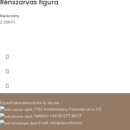
Rénszarvas figura
Karácsony
2 200
Ft
Egyedi lakásdekorációk és díszek.
7761 Kozármisleny, Fülemüle utca 3/D
Telefon: +36 30 577 30 57
Email: info@decorfox.hu