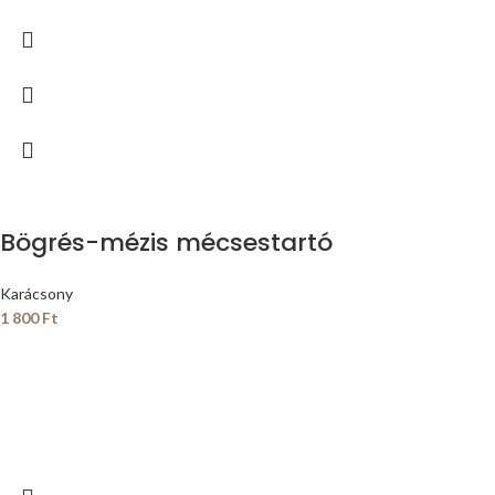
Bögrés-mézis mécsestartó
Karácsony
1 800
Ft