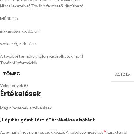
Nincs lekezelve! Tovább festhető, díszíthető.
MÉRETE:
magassága kb. 8,5 cm
szélessége kb. 7 cm
A további termékek külön vásárolhatók meg!
További információk
TÖMEG
0,112 kg
Vélemények (0)
Értékelések
Még nincsenek értékelések.
„Hópihés gömb tároló” értékelése elsőként
*
Az e-mail címet nem tesszük közzé.
A kötelező mezőket
karakterrel