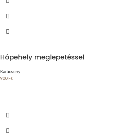
Hópehely meglepetéssel
Karácsony
900
Ft