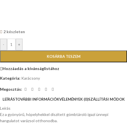
2 készleten
-
+
KOSÁRBA TESZEM
Hozzáadás a kívánságlistához
Kategória:
Karácsony
Megosztás:
LEÍRÁS
TOVÁBBI INFORMÁCIÓK
VÉLEMÉNYEK (0)
SZÁLLÍTÁSI MÓDOK
Leírás
Ez a gyönyörű, hópelyhekkel díszített gömbtároló igazi ünnepi
hangulatot varázsol otthonodba.