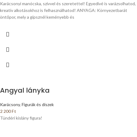
Karácsonyi manócska, szívvel és szeretettel! Egyedivé is varázsolhatod,
kreatív alkotásokhoz is felhasználhatod! ANYAGA: Környezetbarát
öntőpor, mely a gipsznél keményebb és
Angyal lányka
Karácsony
,
Figurák és díszek
2 200
Ft
Tündéri kislány figura!