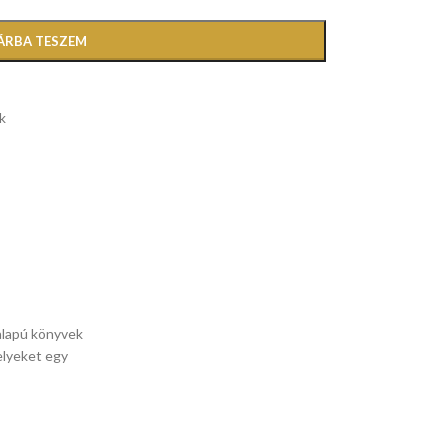
ÁRBA TESZEM
k
ralapú könyvek
elyeket egy