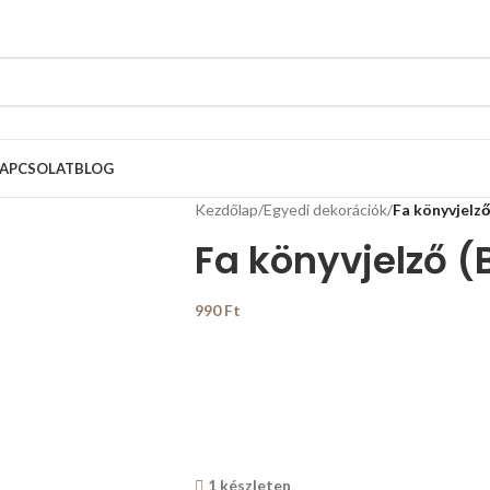
APCSOLAT
BLOG
Kezdőlap
/
Egyedi dekorációk
/
Fa könyvjelző
Fa könyvjelző (
990
Ft
1 készleten