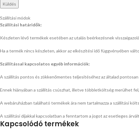
Szállítási módok
Szállítási határidők:
Készleten lévő termékek esetében az utalás beérkezésnek visszaigazol
Ha a termék nincs készleten, akkor az elkészítési idő függvényében változi
Szállítással kapcsolatos egyéb információk:
A szállítás pontos és zökkenőmentes teljesítéséhez az általad
pontosan 
Ennek hiányában a szállítás csúszhat, illetve többletköltség merülhet fe
A webáruházban található termékek ára nem tartalmazza a szállítási költs
A szállítási díjakkal kapcsolatban a fenntartom a jogot az esetleges árvál
Kapcsolódó termékek