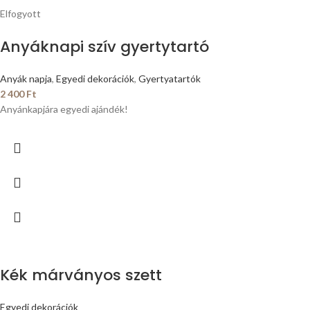
Elfogyott
Anyáknapi szív gyertytartó
Anyák napja
,
Egyedi dekorációk
,
Gyertyatartók
2 400
Ft
Anyánkapjára egyedi ajándék!
Kék márványos szett
Egyedi dekorációk