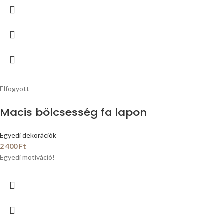
Elfogyott
Macis bölcsesség fa lapon
Egyedi dekorációk
2 400
Ft
Egyedi motíváció!