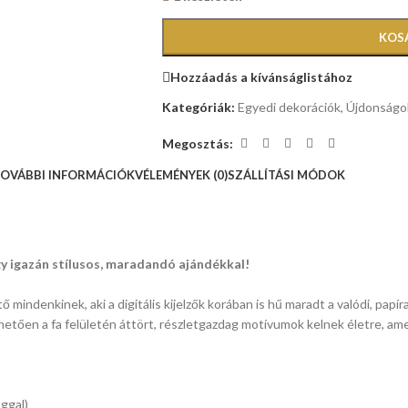
KOS
Hozzáadás a kívánságlistához
Kategóriák:
Egyedi dekorációk
,
Újdonságo
Megosztás:
OVÁBBI INFORMÁCIÓK
VÉLEMÉNYEK (0)
SZÁLLÍTÁSI MÓDOK
gy igazán stílusos, maradandó ajándékkal!
 mindenkinek, aki a digitális kijelzők korában is hű maradt a valódi, papí
nhetően a fa felületén áttört, részletgazdag motívumok kelnek életre, am
ggal)