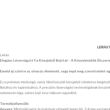
LEÍRÁS
T
Leírás
Elegáns Lézervágott Fa Könyjelző Bojttal – A Könyvimádók Ékszere
Emeld új szintre az olvasás élményét, vagy lepd meg szeretteidet e
Ez a prémium minőségű, natúr fából készült könyjelző tökéletes kiegészítő
illatához és tapintásához. A precíziós lézervágási technológiának köszö
selymesen lágy, színes bojt tesz teljesen egyedivé.
Termékjellemzők:
Anyaga:
Minőségi natúr fa (nyír/nyár rétegelt lemez kb. 3-4 mm vastagsá