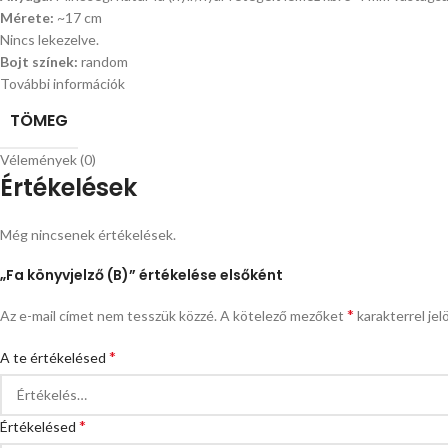
Mérete:
~17 cm
Nincs lekezelve.
Bojt színek:
random
További információk
TÖMEG
Vélemények (0)
Értékelések
Még nincsenek értékelések.
„Fa könyvjelző (B)” értékelése elsőként
*
Az e-mail címet nem tesszük közzé.
A kötelező mezőket
karakterrel jel
*
A te értékelésed
*
Értékelésed