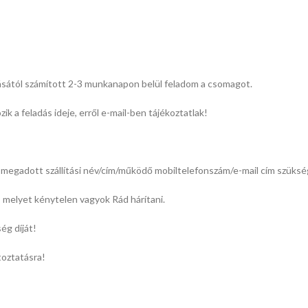
ásától számított 2-3 munkanapon belül feladom a csomagot.
k a feladás ideje, erről e-mail-ben tájékoztatlak!
megadott szállítási név/cím/működő mobiltelefonszám/e-mail cím szüksé
l, melyet kénytelen vagyok Rád hárítani.
ég díját!
toztatásra!