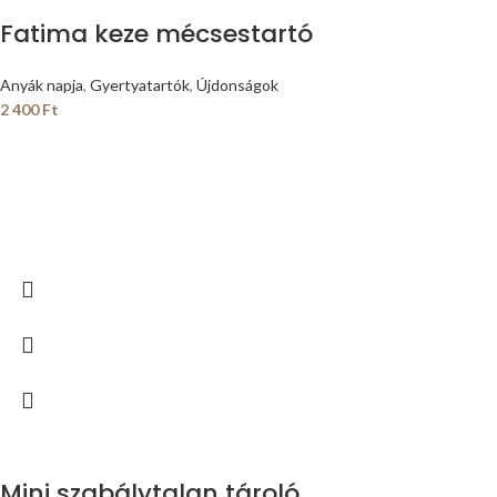
Fatima keze mécsestartó
Anyák napja
,
Gyertyatartók
,
Újdonságok
2 400
Ft
Mini szabálytalan tároló