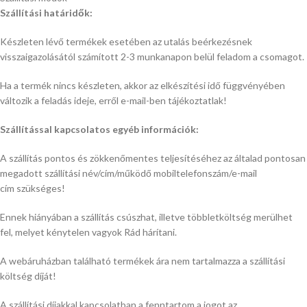
Szállítási határidők:
Készleten lévő termékek esetében az utalás beérkezésnek
visszaigazolásától számított 2-3 munkanapon belül feladom a csomagot.
Ha a termék nincs készleten, akkor az elkészítési idő függvényében
változik a feladás ideje, erről e-mail-ben tájékoztatlak!
Szállítással kapcsolatos egyéb információk:
A szállítás pontos és zökkenőmentes teljesítéséhez az általad
pontosan
megadott szállítási név/cím/működő mobiltelefonszám/e-mail
cím szükséges!
Ennek hiányában a szállítás csúszhat, illetve többletköltség merülhet
fel, melyet kénytelen vagyok Rád hárítani.
A webáruházban található termékek ára nem tartalmazza a szállítási
költség díját!
A szállítási díjakkal kapcsolatban a fenntartom a jogot az