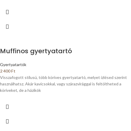
Muffinos gyertyatartó
Gyertyatartók
2 400
Ft
Visszafogott stílusú, több köríves gyertyatartó, melyet ízlésed szerint
használhatsz. Akár kavicsokkal, vagy szárazvirággal is feltöltheted a
köríveket, de a házikók