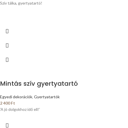
Szív tálka, gyertyatartó!
Mintás szív gyertyatartó
Egyedi dekorációk
,
Gyertyatartók
2 400
Ft
'A jó dolgokhoz idő ell!'