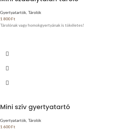
Gyertyatartók
,
Tárolók
1 800
Ft
Tárolónak vagy homokgyertyának is tökéletes!
Mini szív gyertyatartó
Gyertyatartók
,
Tárolók
1 600
Ft