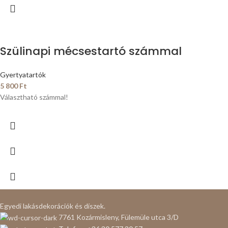
Szülinapi mécsestartó számmal
Gyertyatartók
5 800
Ft
Választható számmal!
Egyedi lakásdekorációk és díszek.
7761 Kozármisleny, Fülemüle utca 3/D