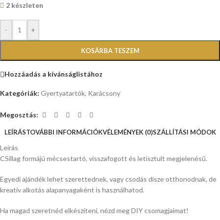
2 készleten
-
+
KOSÁRBA TESZEM
Hozzáadás a kívánságlistához
Kategóriák:
Gyertyatartók
,
Karácsony
Megosztás:
LEÍRÁS
TOVÁBBI INFORMÁCIÓK
VÉLEMÉNYEK (0)
SZÁLLÍTÁSI MÓDOK
Leírás
CSillag formájú mécsestartó, visszafogott és letisztult megjelenésű.
Egyedi ajándék lehet szerettednek, vagy csodás dísze otthonodnak, de
kreatív alkotás alapanyagaként is használhatod.
Ha magad szeretnéd elkészíteni, nézd meg DIY csomagjaimat!