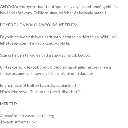
ANYAGA:
Környezetbarát öntőpor, mely a gipsznél keményebb és
kevésbé törékeny. Felülete sima, hófehér és kerámia hatású.
EGYÉB TUDNIVALÓK/ÁPOLÁS, KEZELÉS:
Enyhén nedves ruhával tisztítható, áztatás és dörzsölés nélkül, de
lehetőség szerint inkább csak porold le.
Száraz helyen tárold és óvd a sugárzó hőtől, fagytól.
Öntéskor apró légbuborékok, deformitások jelenhetnek meg a
felületen, amelyek egyedivé tesznek minden darabot.
Enyhén vízálló! Beltéri használatra ajánlott!
Nincs lekezelve! Tovább festhető, díszíthető.
MÉRETE:
A manó külön vásárolható meg!
További információk