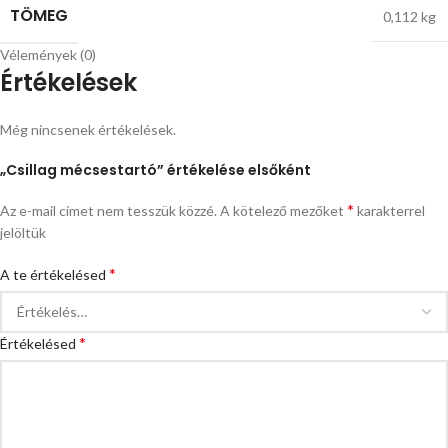
TÖMEG
0,112 kg
Vélemények (0)
Értékelések
Még nincsenek értékelések.
„Csillag mécsestartó” értékelése elsőként
*
Az e-mail címet nem tesszük közzé.
A kötelező mezőket
karakterrel
jelöltük
*
A te értékelésed
*
Értékelésed