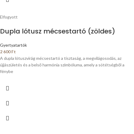
Elfogyott
Dupla lótusz mécsestartó (zöldes)
Gyertyatartók
2 600
Ft
A dupla lótuszvirág mécsestartó a tisztaság, a megvilágosodás, az
újjászületés és a belső harmónia szimbóluma, amely a sötétségből a
fénybe